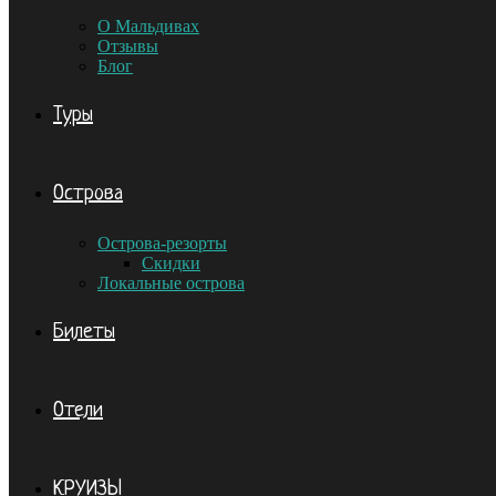
О Мальдивах
Отзывы
Блог
Туры
Острова
Острова-резорты
Скидки
Локальные острова
Билеты
Отели
КРУИЗЫ