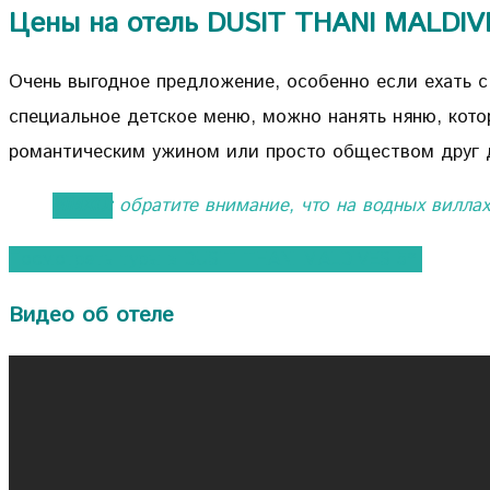
Цены на отель DUSIT THANI MALDIV
Очень выгодное предложение, особенно если ехать с 
специальное детское меню, можно нанять няню, кот
романтическим ужином или просто обществом друг д
ИМХО:
обратите внимание, что на водных виллах
Посмотреть туры в DUSIT THANI MALDIVES 5*
Видео об отеле