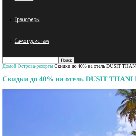
Трансферы
Самотуристам
Домой
Острова-резорты
Скидки до 40% на отель DUSIT THA
Скидки до 40% на отель DUSIT THANI