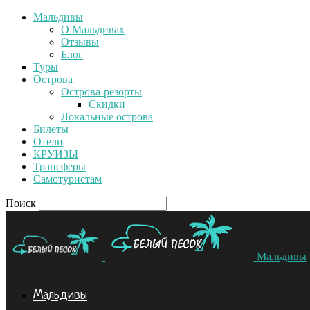
Мальдивы
О Мальдивах
Отзывы
Блог
Туры
Острова
Острова-резорты
Скидки
Локальные острова
Билеты
Отели
КРУИЗЫ
Трансферы
Самотуристам
Поиск
Мальдивы
Мальдивы