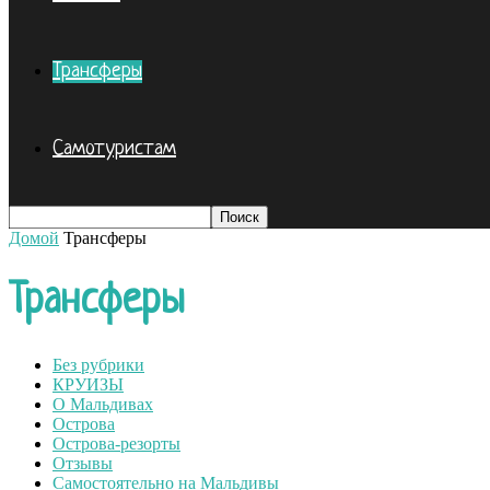
Трансферы
Самотуристам
Домой
Трансферы
Трансферы
Без рубрики
КРУИЗЫ
О Мальдивах
Острова
Острова-резорты
Отзывы
Самостоятельно на Мальдивы