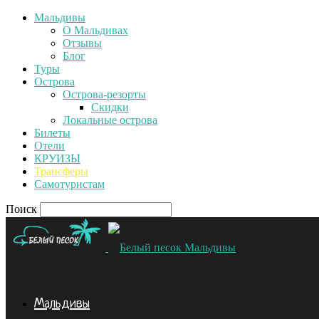
Мальдивы
О Мальдивах
Отзывы
Блог
Туры
Острова
Острова-резорты
Скидки
Локальные острова
Билеты
Отели
КРУИЗЫ
Трансферы
Самотуристам
Поиск
Мальдивы
Мальдивы