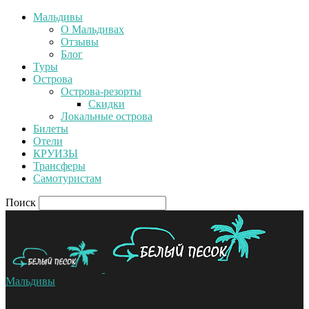
Мальдивы
О Мальдивах
Отзывы
Блог
Туры
Острова
Острова-резорты
Скидки
Локальные острова
Билеты
Отели
КРУИЗЫ
Трансферы
Самотуристам
Поиск
Мальдивы