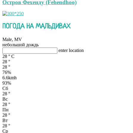
Остров Фехенду (Fehendhoo)
ПОГОДА НА МАЛЬДИВАХ
Male, MV
небольшой дождь
enter location
28
°
C
28
°
28
°
76%
6.6kmh
93%
Сб
28
°
Вс
28
°
Пн
28
°
Вт
28
°
Ср