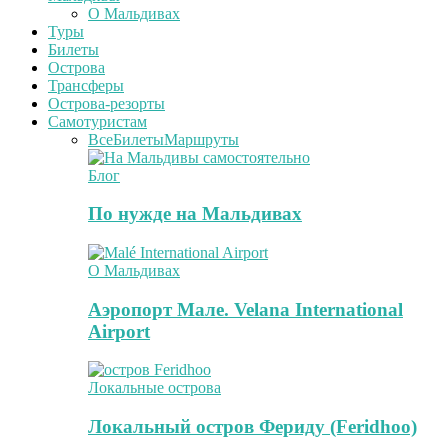
О Мальдивах
Туры
Билеты
Острова
Трансферы
Острова-резорты
Самотуристам
Все
Билеты
Маршруты
Блог
По нужде на Мальдивах
О Мальдивах
Аэропорт Мале. Velana International
Airport
Локальные острова
Локальный остров Фериду (Feridhoo)