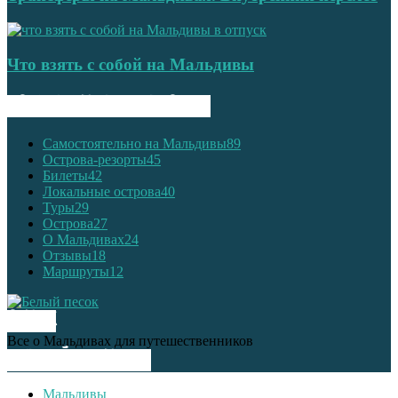
Что взять с собой на Мальдивы
ПОПУЛЯРНЫЕ КАТЕГОРИИ
Самостоятельно на Мальдивы
89
Острова-резорты
45
Билеты
42
Локальные острова
40
Туры
29
Острова
27
О Мальдивах
24
Отзывы
18
Маршруты
12
О НАС
Все о Мальдивах для путешественников
СЛЕДУЙ ЗА НАМИ
Мальдивы