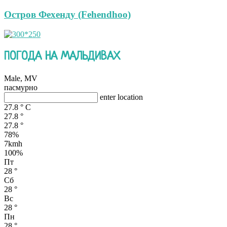
Остров Фехенду (Fehendhoo)
ПОГОДА НА МАЛЬДИВАХ
Male, MV
пасмурно
enter location
27.8
°
C
27.8
°
27.8
°
78%
7kmh
100%
Пт
28
°
Сб
28
°
Вс
28
°
Пн
28
°