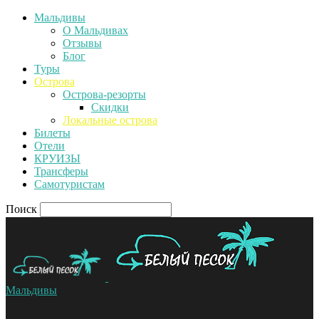
Мальдивы
О Мальдивах
Отзывы
Блог
Туры
Острова
Острова-резорты
Скидки
Локальные острова
Билеты
Отели
КРУИЗЫ
Трансферы
Самотуристам
Поиск
Мальдивы