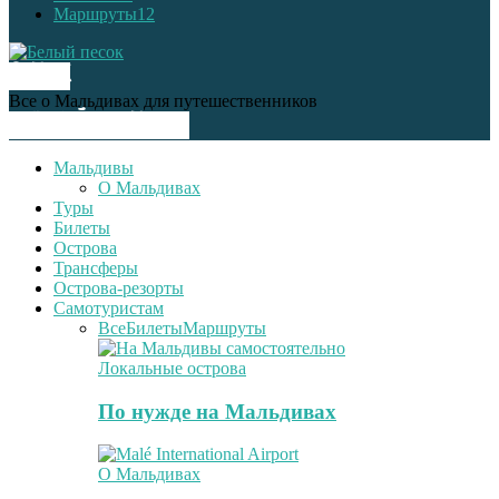
Маршруты
12
О НАС
Все о Мальдивах для путешественников
СЛЕДУЙ ЗА НАМИ
Мальдивы
О Мальдивах
Туры
Билеты
Острова
Трансферы
Острова-резорты
Самотуристам
Все
Билеты
Маршруты
Локальные острова
По нужде на Мальдивах
О Мальдивах