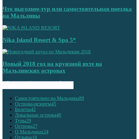
Что выгоднее-тур или самостоятельная поездка
на Мальдивы
Nika Island Resort & Spa 5*
Новый 2018 год на круизной яхте на
Мальдивских островах
ПОПУЛЯРНЫЕ КАТЕГОРИИ
Самостоятельно на Мальдивы
89
Острова-резорты
45
Билеты
42
Локальные острова
40
Туры
29
Острова
27
О Мальдивах
24
Отзывы
18