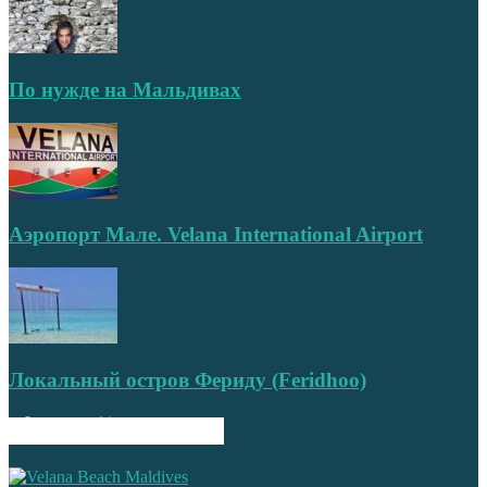
По нужде на Мальдивах
Аэропорт Мале. Velana International Airport
Локальный остров Фериду (Feridhoo)
ПОПУЛЯРНЫЕ ЗАПИСИ