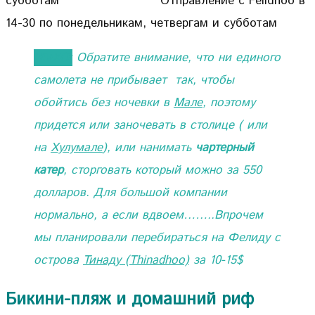
субботам Отправление с Felidhoo в
14-30 по понедельникам, четвергам и субботам
ИМХО:
Обратите внимание, что ни единого
самолета не прибывает так, чтобы
обойтись без ночевки в
Мале
, поэтому
придется или заночевать в столице ( или
на
Хулумале
), или нанимать
чартерный
катер
, сторговать который можно за 550
долларов. Для большой компании
нормально, а если вдвоем……..Впрочем
мы планировали перебираться на Фелиду с
острова
Тинаду (Thinadhoo)
за 10-15$
Бикини-пляж и домашний риф