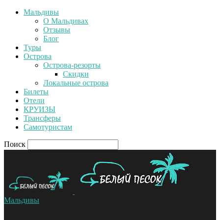
Мальдивы
О Мальдивах
Отзывы
Блог
Туры
Острова
Острова-резорты
Скидки
Локальные острова
Билеты
Отели
КРУИЗЫ
Трансферы
Самотуристам
Поиск
Мальдивы