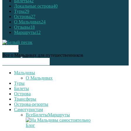
Билеты
42
Локальные острова
40
Туры
29
Острова
27
О Мальдивах
24
Отзывы
18
Маршруты
12
О НАС
Все о Мальдивах для путешественников
СЛЕДУЙ ЗА НАМИ
Мальдивы
О Мальдивах
Туры
Билеты
Острова
Трансферы
Острова-резорты
Самотуристам
Все
Билеты
Маршруты
Блог