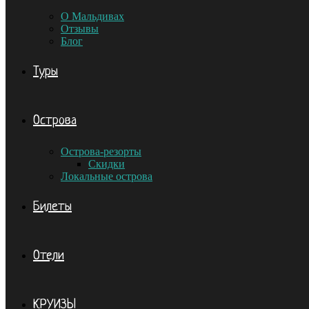
О Мальдивах
Отзывы
Блог
Туры
Острова
Острова-резорты
Скидки
Локальные острова
Билеты
Отели
КРУИЗЫ