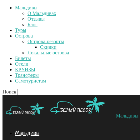
Мальдивы
О Мальдивах
Отзывы
Блог
Туры
Острова
Острова-резорты
Скидки
Локальные острова
Билеты
Отели
КРУИЗЫ
Трансферы
Самотуристам
Поиск
Мальдивы
Мальдивы