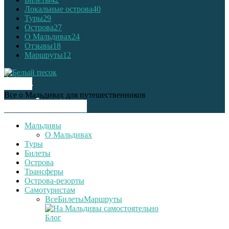
Локальные острова
40
Туры
29
Острова
27
О Мальдивах
24
Отзывы
18
Маршруты
12
О НАС
Все о Мальдивах для путешественников
СЛЕДУЙ ЗА НАМИ
Мальдивы
О Мальдивах
Туры
Билеты
Острова
Трансферы
Острова-резорты
Самотуристам
Все
Билеты
Маршруты
Блог