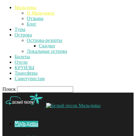
Мальдивы
О Мальдивах
Отзывы
Блог
Туры
Острова
Острова-резорты
Скидки
Локальные острова
Билеты
Отели
КРУИЗЫ
Трансферы
Самотуристам
Поиск
Мальдивы
Мальдивы