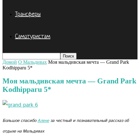
Трансферы
Самотуристам
Домой
О Мальдивах
Моя мальдивская мечта — Grand Park
Kodhipparu 5*
Моя мальдивская мечта — Grand Park
Kodhipparu 5*
Большое спасибо
Алене
за честный и познавательный рассказ об
отдыхе на Мальдивах