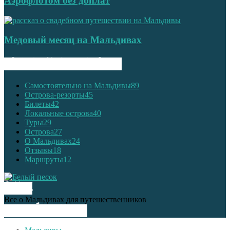
Аэрофлотом без доплат
Медовый месяц на Мальдивах
ПОПУЛЯРНЫЕ КАТЕГОРИИ
Самостоятельно на Мальдивы
89
Острова-резорты
45
Билеты
42
Локальные острова
40
Туры
29
Острова
27
О Мальдивах
24
Отзывы
18
Маршруты
12
О НАС
Все о Мальдивах для путешественников
СЛЕДУЙ ЗА НАМИ