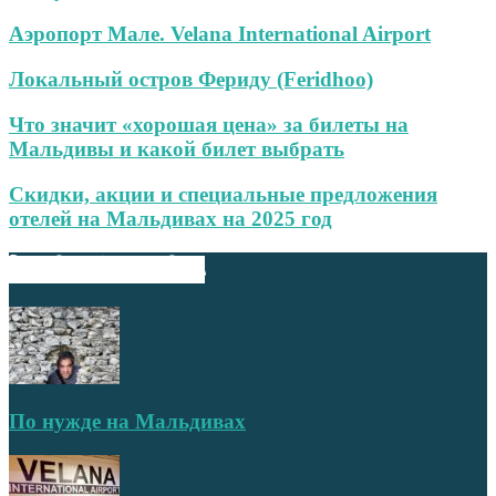
Аэропорт Мале. Velana International Airport
Локальный остров Фериду (Feridhoo)
Что значит «хорошая цена» за билеты на
Мальдивы и какой билет выбрать
Скидки, акции и специальные предложения
отелей на Мальдивах на 2025 год
ВЫБОР РЕДАКТОРА
По нужде на Мальдивах