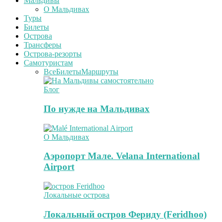
Мальдивы
О Мальдивах
Туры
Билеты
Острова
Трансферы
Острова-резорты
Самотуристам
Все
Билеты
Маршруты
Блог
По нужде на Мальдивах
О Мальдивах
Аэропорт Мале. Velana International
Airport
Локальные острова
Локальный остров Фериду (Feridhoo)