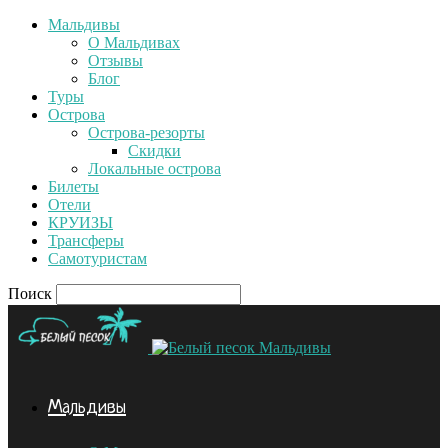
Мальдивы
О Мальдивах
Отзывы
Блог
Туры
Острова
Острова-резорты
Скидки
Локальные острова
Билеты
Отели
КРУИЗЫ
Трансферы
Самотуристам
Поиск
Мальдивы
Мальдивы