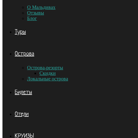
О Мальдивах
Отзывы
Блог
Туры
Острова
Острова-резорты
Скидки
Локальные острова
Билеты
Отели
КРУИЗЫ