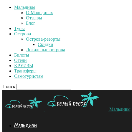
Мальдивы
О Мальдивах
Отзывы
Блог
Туры
Острова
Острова-резорты
Скидки
Локальные острова
Билеты
Отели
КРУИЗЫ
Трансферы
Самотуристам
Поиск
Мальдивы
Мальдивы