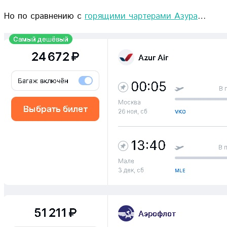
Но по сравнению с
горящими чартерами Азура
…