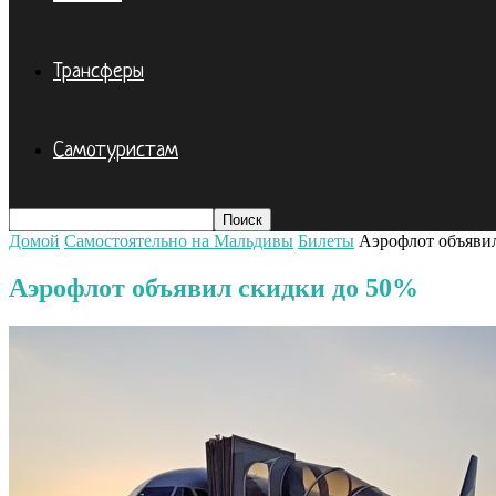
Трансферы
Самотуристам
Домой
Самостоятельно на Мальдивы
Билеты
Аэрофлот объяви
Аэрофлот объявил скидки до 50%