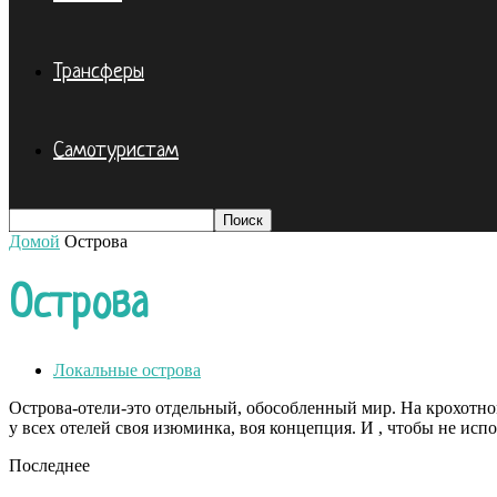
Трансферы
Самотуристам
Домой
Острова
Острова
Локальные острова
Острова-отели-это отдельный, обособленный мир. На крохотном 
у всех отелей своя изюминка, воя концепция. И , чтобы не испо
Последнее