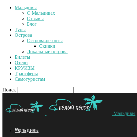
Мальдивы
О Мальдивах
Отзывы
Блог
Туры
Острова
Острова-резорты
Скидки
Локальные острова
Билеты
Отели
КРУИЗЫ
Трансферы
Самотуристам
Поиск
Мальдивы
Мальдивы