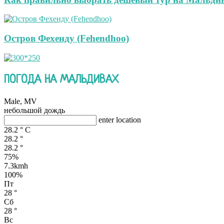
Остров Фехенду (Fehendhoo)
ПОГОДА НА МАЛЬДИВАХ
Male, MV
небольшой дождь
enter location
28.2
°
C
28.2
°
28.2
°
75%
7.3kmh
100%
Пт
28
°
Сб
28
°
Вс