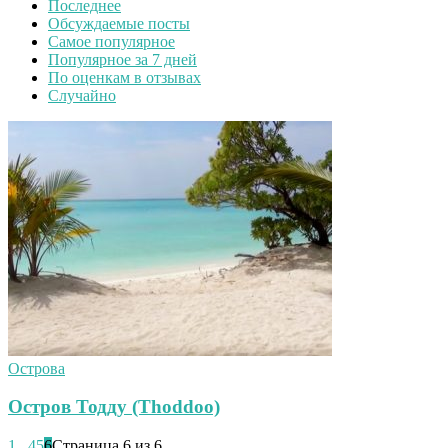
Последнее
Обсуждаемые посты
Самое популярное
Популярное за 7 дней
По оценкам в отзывах
Случайно
Острова
Остров Тодду (Thoddoo)
1
...
4
5
6
Страница 6 из 6