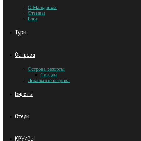
О Мальдивах
Отзывы
Блог
Туры
Острова
Острова-резорты
Скидки
Локальные острова
Билеты
Отели
КРУИЗЫ